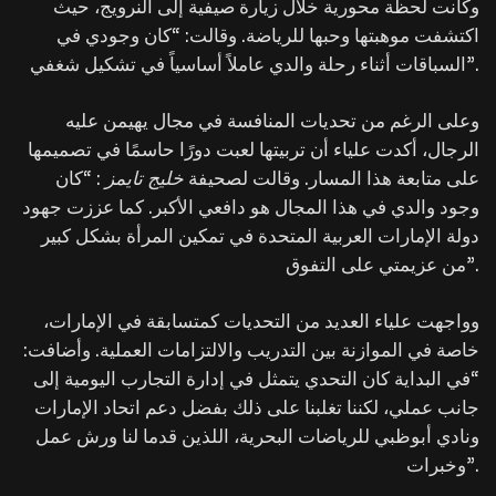
وكانت لحظة محورية خلال زيارة صيفية إلى النرويج، حيث
اكتشفت موهبتها وحبها للرياضة. وقالت: “كان وجودي في
السباقات أثناء رحلة والدي عاملاً أساسياً في تشكيل شغفي”.
وعلى الرغم من تحديات المنافسة في مجال يهيمن عليه
الرجال، أكدت علياء أن تربيتها لعبت دورًا حاسمًا في تصميمها
على متابعة هذا المسار. وقالت لصحيفة
خليج تايمز
: “كان
وجود والدي في هذا المجال هو دافعي الأكبر. كما عززت جهود
دولة الإمارات العربية المتحدة في تمكين المرأة بشكل كبير
من عزيمتي على التفوق”.
وواجهت علياء العديد من التحديات كمتسابقة في الإمارات،
خاصة في الموازنة بين التدريب والالتزامات العملية. وأضافت:
“في البداية كان التحدي يتمثل في إدارة التجارب اليومية إلى
جانب عملي، لكننا تغلبنا على ذلك بفضل دعم اتحاد الإمارات
ونادي أبوظبي للرياضات البحرية، اللذين قدما لنا ورش عمل
وخبرات”.